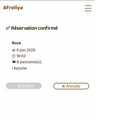
✅ Réservation confirmé
Rose
📅 4 juin 2026
🕒 18:00
🍽️ 8 personne(s).
ℹ️ Aucune.
✅ Accepter
❌ Annuler
📩 Les bons plans du weekend