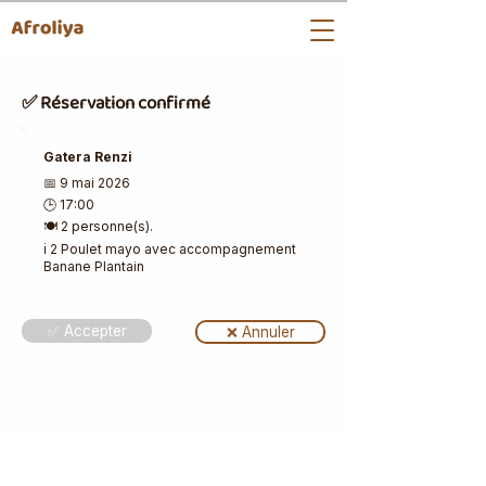
✅ Réservation confirmé
Gatera Renzi
📅 9 mai 2026
🕒 17:00
🍽️ 2 personne(s).
ℹ️ 2 Poulet mayo avec accompagnement
Banane Plantain
✅ Accepter
❌ Annuler
📩 Les bons plans du weekend