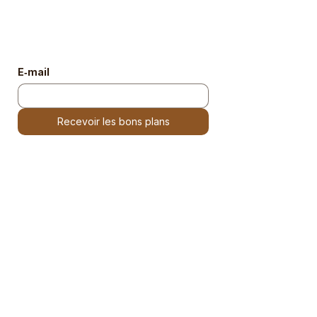
Chaque semaine, découvrez les meilleures
sorties afro, ne les ratez plus.
E‑mail
Recevoir les bons plans
Liens utiles
La plateforme
Le concept
Les sorties
Les restaurants
Les activités
Guides thématiques