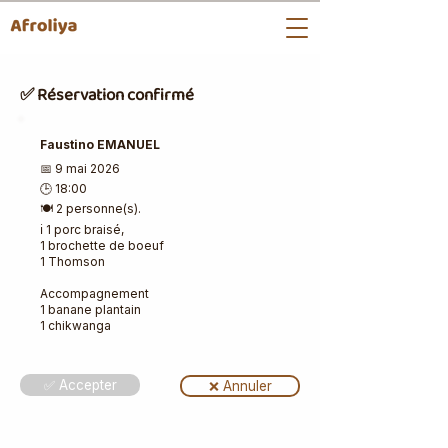
✅ Réservation confirmé
Faustino EMANUEL
📅 9 mai 2026
🕒 18:00
🍽️ 2 personne(s).
ℹ️ 1 porc braisé,
1 brochette de boeuf
1 Thomson
Accompagnement
1 banane plantain
1 chikwanga
✅ Accepter
❌ Annuler