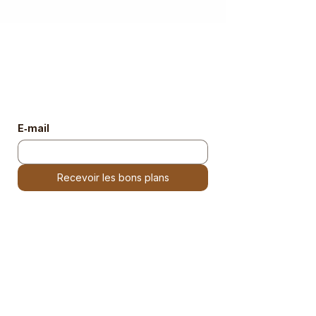
📩 Les bons plans du weekend
Chaque semaine, découvrez les meilleures
sorties afro, ne les ratez plus.
E‑mail
Recevoir les bons plans
Liens utiles
La plateforme
Le concept
Les sorties