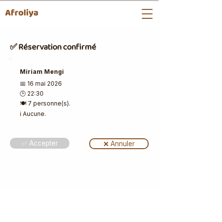
✅ Réservation confirmé
Miriam Mengi
📅 16 mai 2026
🕒 22:30
🍽️ 7 personne(s).
ℹ️ Aucune.
✅ Accepter
❌ Annuler
📩 Les bons plans du weekend