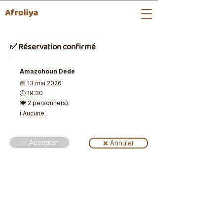
✅ Réservation confirmé
Amazohoun Dede
📅 13 mai 2026
🕒 19:30
🍽️ 2 personne(s).
ℹ️ Aucune.
✅ Accepter
❌ Annuler
📩 Les bons plans du weekend