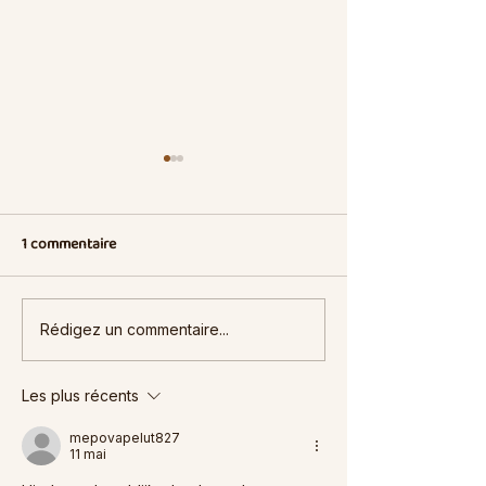
1 commentaire
3 restaurants africains
3 restaurants éth
Rédigez un commentaire...
pour un dîner en amoureux
tester à Bruxelle
à Bruxelles
Les plus récents
mepovapelut827
11 mai